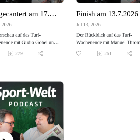
Aufgecantert am 17.7.2026
Finish am 13.7.2026
, 2026
Jul 13, 2026
rschau auf das Turf-
Der Rückblick auf das Turf-
nende mit Gudio Göbel und
Wochenende mit Manuel Thro
l Throm. Mit dabei wieder
und Guido Göbel. Hören Sie rei
279
251
 beliebte Kategorie "Das
ing"! Hören Sie rein.