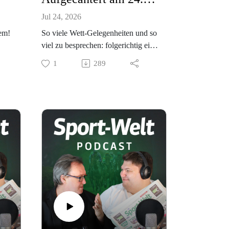
Jul 24, 2026
em!
So viele Wett-Gelegenheiten und so
viel zu besprechen: folgerichtig ein
XXL-Podcast vor dem
1
289
Wochenende. Hören Sie rein!