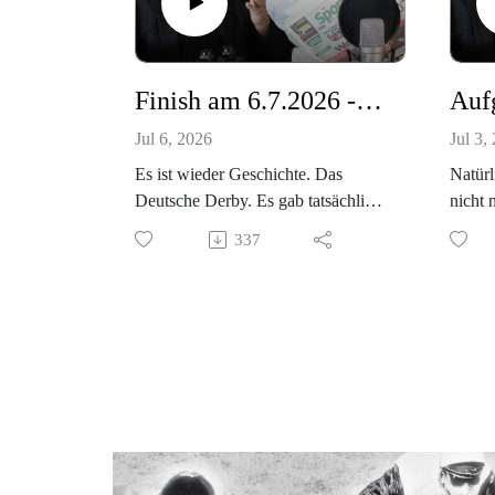
Finish am 6.7.2026 - Derby-Nachbericht
Jul 6, 2026
Jul 3,
Es ist wieder Geschichte. Das
Natür
Deutsche Derby. Es gab tatsächlich
nicht 
die große Überraschung und
sonder
337
Dardanos sorgte für die Sensation.
Renne
Im Podcast gibt es die große
werde
Nachbesprechung. Auch die zu den
anderen Grupperennen.