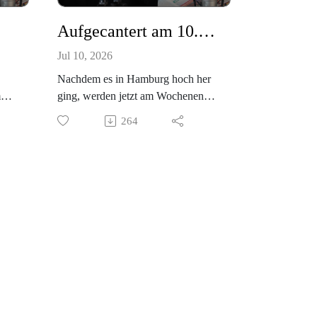
Aufgecantert am 10.07.2026
Jul 10, 2026
Nachdem es in Hamburg hoch her
m
ging, werden jetzt am Wochenende
n!
etwas kleinere Brötchen gebacken,
264
doch es gibt einen Diana-Test und
gleich drei Renntage in Folge.