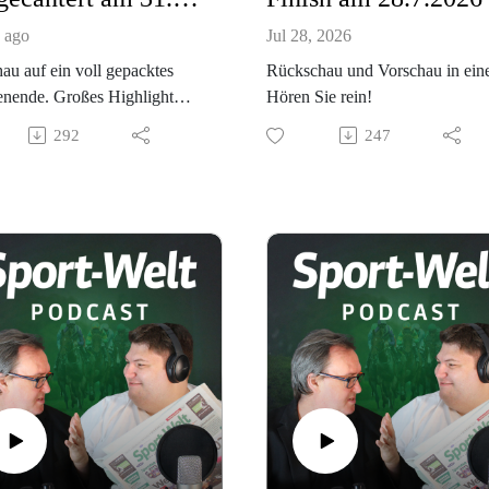
 ago
Jul 28, 2026
au auf ein voll gepacktes
Rückschau und Vorschau in ein
nende. Großes Highlight
Hören Sie rein!
ich die Diana! Hören Sie rein!
292
247