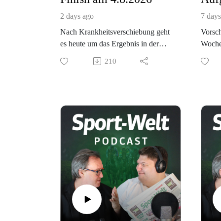
2 days ago
7 days
Nach Krankheitsverschiebung geht
Vorsch
es heute um das Ergebnis in der
Woche
Diana. Es gab eine tolle Siegerin.
natürl
210