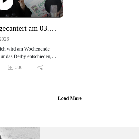
Aufgecantert am 03.07.2026
 2026
lich wird am Wochenende
nur das Derby entschieden,
n noch mehr. Die restlichen
330
n wollen auch besprochen
n.
Load More