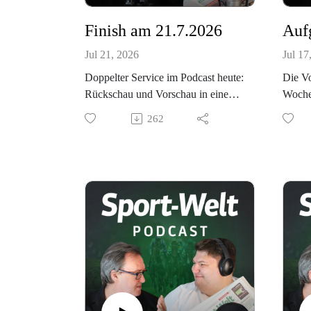
Finish am 21.7.2026
Jul 21, 2026
Jul 17
Doppelter Service im Podcast heute:
Die Vo
Rückschau und Vorschau in einem!
Woche
Mit dabei auch "Das Gute Ding"!
Manue
262
Hören Sie rein.
unsere
Gute D